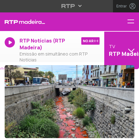
Entrar
RTP Notícias (RTP
NO AR
TV
Madeira)
RTP Madei
Emissão em simultâneo com RTP
Notícias