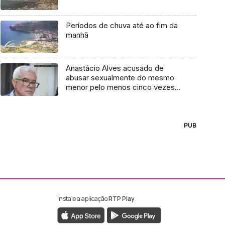
Períodos de chuva até ao fim da
manhã
Anastácio Alves acusado de
abusar sexualmente do mesmo
menor pelo menos cinco vezes
(áudio)
PUB
Instale a aplicação
RTP Play
ebook da RTP Madeira
nstagram da RTP Madeira