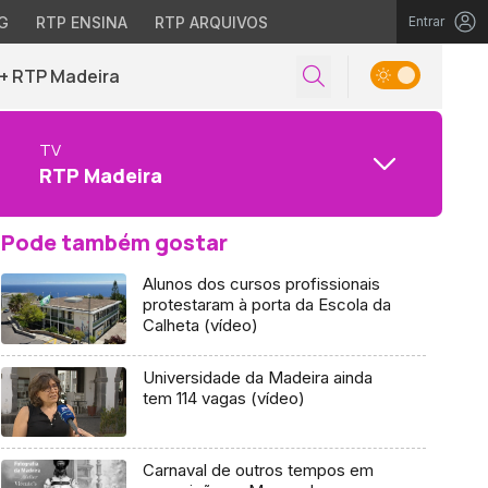
G
RTP ENSINA
RTP ARQUIVOS
Entrar
+ RTP Madeira
TV
RTP Madeira
Pode também gostar
Alunos dos cursos profissionais
protestaram à porta da Escola da
Calheta (vídeo)
Universidade da Madeira ainda
tem 114 vagas (vídeo)
Carnaval de outros tempos em