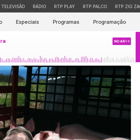
TELEVISÃO
RÁDIO
RTP PLAY
RTP PALCO
RTP ZIG ZA
o
Especiais
Programas
Programação
ira
NO AR