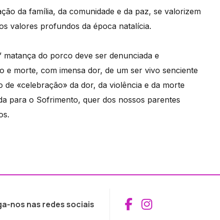
ão da família, da comunidade e da paz, se valorizem
os valores profundos da época natalícia.
l” matança do porco deve ser denunciada e
o e morte, com imensa dor, de um ser vivo senciente
de «celebração» da dor, da violência e da morte
da para o Sofrimento, quer dos nossos parentes
os.
Aceder ao Fac
Aceder ao I
ga-nos nas redes sociais