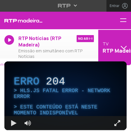
Entrar
RTP Notícias (RTP
NO AR
TV
Madeira)
RTP Madei
Emissão em simultâneo com RTP
Notícias
ERRO
204
HLS.JS FATAL ERROR - NETWORK
ERROR
ESTE CONTEÚDO ESTÁ NESTE
MOMENTO INDISPONÍVEL