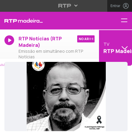
Entrar
RTP Notícias (RTP
NO AR
TV
Madeira)
RTP Madei
Emissão em simultâneo com RTP
Notícias