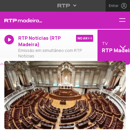
Entrar
RTP Notícias (RTP
NO AR
TV
Madeira)
RTP Madei
Emissão em simultâneo com RTP
Notícias