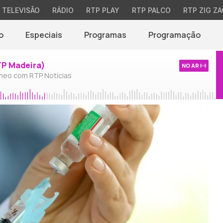
TELEVISÃO
RÁDIO
RTP PLAY
RTP PALCO
RTP ZIG ZA
o
Especiais
Programas
Programação
TP Madeira)
NO AR
neo com RTP Notícias