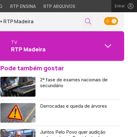
G
RTP ENSINA
RTP ARQUIVOS
Entrar
+ RTP Madeira
TV
RTP Madeira
Pode também gostar
2ª fase de exames nacionais de
secundário
Derrocadas e queda de árvores
Juntos Pelo Povo quer audição