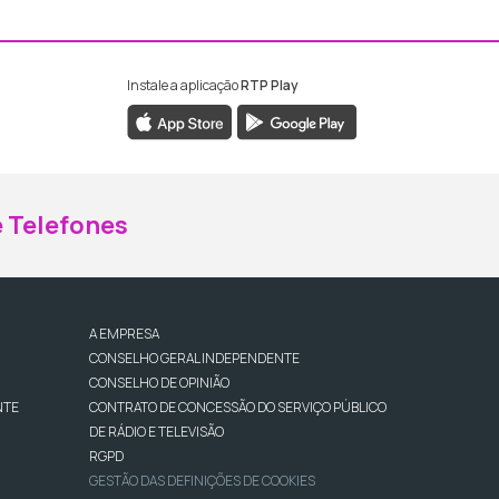
Instale a aplicação
RTP Play
ebook da RTP Madeira
nstagram da RTP Madeira
 Telefones
A EMPRESA
CONSELHO GERAL INDEPENDENTE
CONSELHO DE OPINIÃO
NTE
CONTRATO DE CONCESSÃO DO SERVIÇO PÚBLICO
DE RÁDIO E TELEVISÃO
RGPD
GESTÃO DAS DEFINIÇÕES DE COOKIES