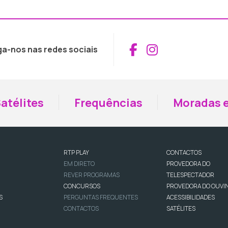
Aceder ao Fac
Aceder ao I
ga-nos nas redes sociais
atélites
Frequências
Moradas e
RTP PLAY
CONTACTOS
EM DIRETO
PROVEDORA DO
REVER PROGRAMAS
TELESPECTADOR
CONCURSOS
PROVEDORA DO OUVI
S
PERGUNTAS FREQUENTES
ACESSIBILIDADES
CONTACTOS
SATÉLITES