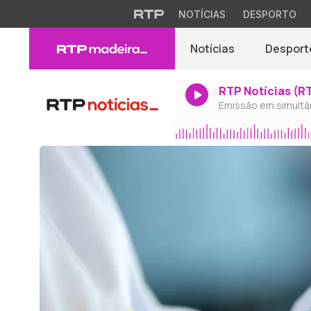
NOTÍCIAS
DESPORTO
Notícias
Desport
RTP Notícias (R
Emissão em simultâ