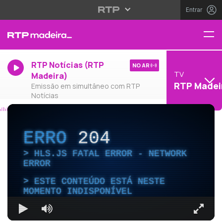
Entrar
RTP Notícias (RTP
NO AR
TV
Madeira)
RTP Madei
Emissão em simultâneo com RTP
Notícias
ERRO
204
HLS.JS FATAL ERROR - NETWORK
ERROR
ESTE CONTEÚDO ESTÁ NESTE
MOMENTO INDISPONÍVEL