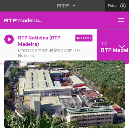
Entrar
RTP Notícias (RTP
NO AR
TV
Madeira)
RTP Madei
Emissão em simultâneo com RTP
Notícias