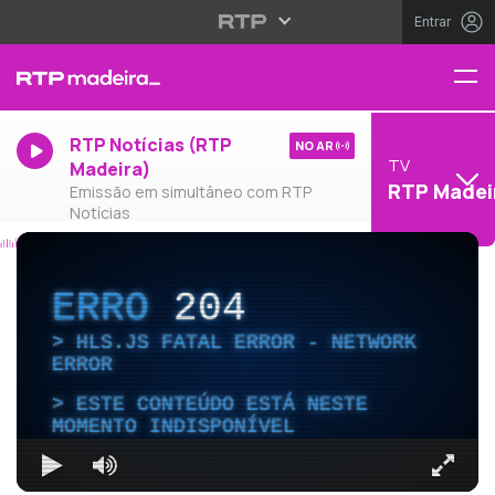
Entrar
RTP Notícias (RTP
NO AR
TV
Madeira)
RTP Madei
Emissão em simultâneo com RTP
Notícias
ERRO
204
HLS.JS FATAL ERROR - NETWORK
ERROR
ESTE CONTEÚDO ESTÁ NESTE
MOMENTO INDISPONÍVEL