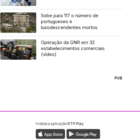
Sobe para 117 o número de
portugueses e
lusodescendentes mortos
Operação da GNR em 32
estabelecimentos comerciais
(vídeo)
PUB
Instale a aplicação
RTP Play
ebook da RTP Madeira
nstagram da RTP Madeira