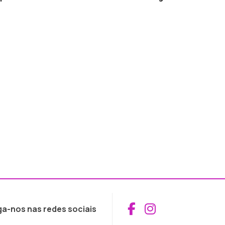
Aceder ao Fac
Aceder ao I
ga-nos nas redes sociais