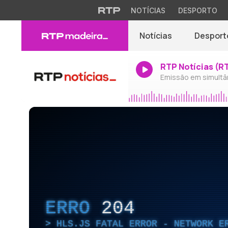
NOTÍCIAS
DESPORTO
Notícias
Desport
RTP Notícias (R
Emissão em simultâ
ERRO
204
HLS.JS FATAL ERROR - NETWORK E