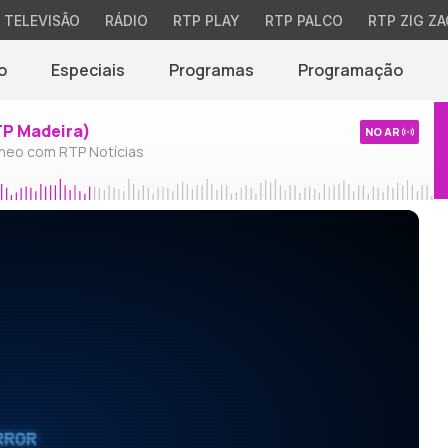
TELEVISÃO
RÁDIO
RTP PLAY
RTP PALCO
RTP ZIG ZA
o
Especiais
Programas
Programação
TP Madeira)
NO AR
neo com RTP Notícias
RROR