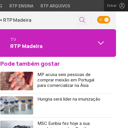
G
RTP ENSINA
RTP ARQUIVOS
Entrar
+ RTP Madeira
TV
RTP Madeira
Pode também gostar
MP acusa seis pessoas de
comprar meixão em Portugal
para comercializar na Ásia
Hungria será líder na imunização
MSC Euribia fez hoje a sua