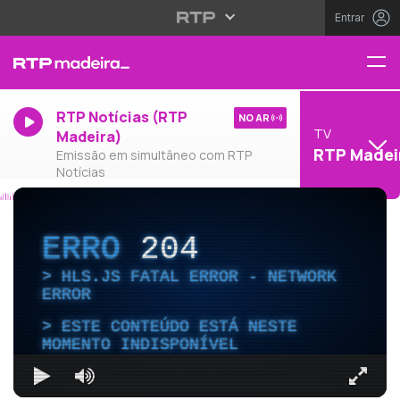
Entrar
RTP Notícias (RTP
NO AR
TV
Madeira)
RTP Madei
Emissão em simultâneo com RTP
Notícias
ERRO
204
HLS.JS FATAL ERROR - NETWORK
ERROR
ESTE CONTEÚDO ESTÁ NESTE
MOMENTO INDISPONÍVEL