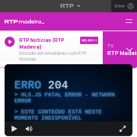
Entrar
RTP Notícias (RTP
NO AR
TV
Madeira)
RTP Madei
Emissão em simultâneo com RTP
Notícias
ERRO
204
HLS.JS FATAL ERROR - NETWORK
ERROR
ESTE CONTEÚDO ESTÁ NESTE
MOMENTO INDISPONÍVEL