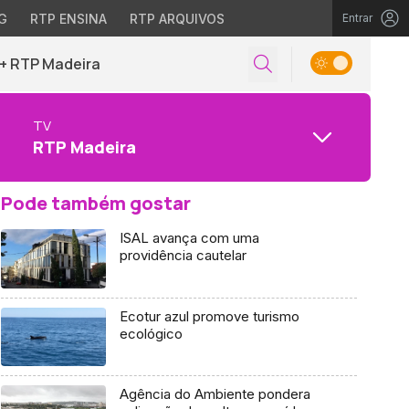
G
RTP ENSINA
RTP ARQUIVOS
Entrar
+ RTP Madeira
TV
RTP Madeira
Pode também gostar
ISAL avança com uma
providência cautelar
Ecotur azul promove turismo
ecológico
Agência do Ambiente pondera