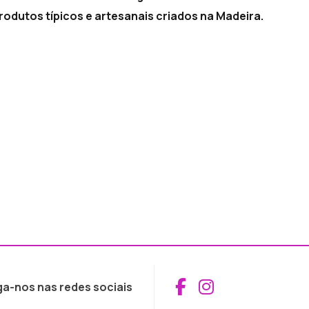
odutos típicos e artesanais criados na Madeira.
Aceder ao Fac
Aceder ao I
ga-nos nas redes sociais