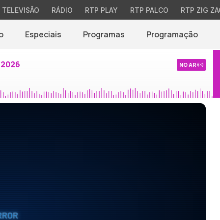
TELEVISÃO
RÁDIO
RTP PLAY
RTP PALCO
RTP ZIG ZA
o
Especiais
Programas
Programação
 2026
NO AR
RROR