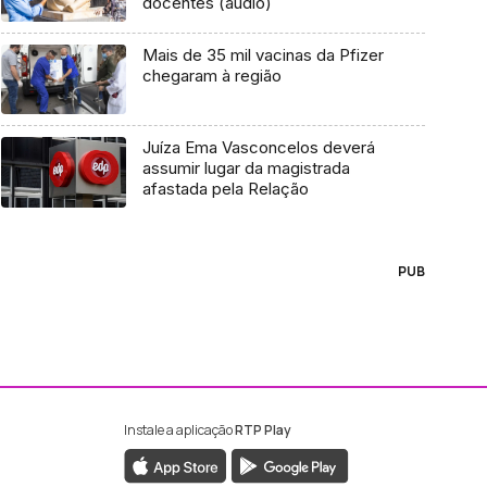
docentes (áudio)
Mais de 35 mil vacinas da Pfizer
chegaram à região
Juíza Ema Vasconcelos deverá
assumir lugar da magistrada
afastada pela Relação
PUB
Instale a aplicação
RTP Play
ebook da RTP Madeira
nstagram da RTP Madeira