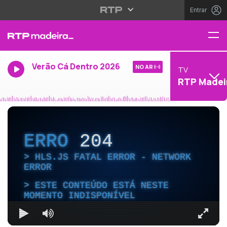
Entrar
Verão Cá Dentro 2026
NO AR
TV
RTP Madei
ERRO
204
HLS.JS FATAL ERROR - NETWORK
ERROR
ESTE CONTEÚDO ESTÁ NESTE
MOMENTO INDISPONÍVEL