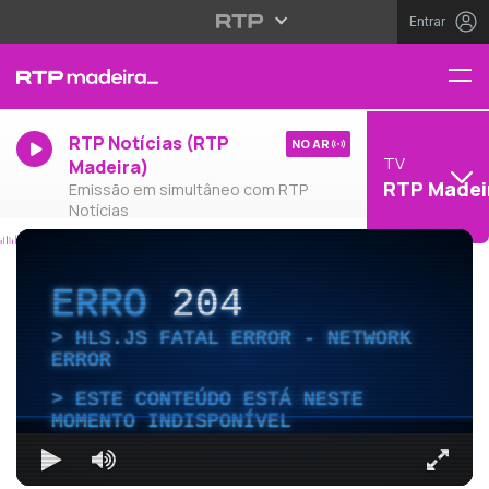
Entrar
RTP Notícias (RTP
NO AR
TV
Madeira)
RTP Madei
Emissão em simultâneo com RTP
Notícias
ERRO
204
HLS.JS FATAL ERROR - NETWORK
ERROR
ESTE CONTEÚDO ESTÁ NESTE
MOMENTO INDISPONÍVEL