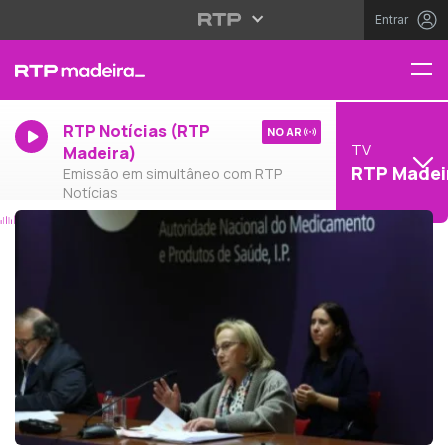
Entrar
RTP Notícias (RTP
NO AR
TV
Madeira)
RTP Madei
Emissão em simultâneo com RTP
Notícias