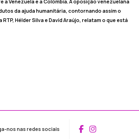
tre a Venezuela e a Colômbia. A oposição venezuelana
rodutos da ajuda humanitária, contornando assim o
a RTP, Hélder Silva e David Araújo, relatam o que está
Aceder ao Fac
Aceder ao I
ga-nos nas redes sociais