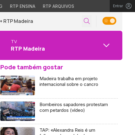
G
RTP ENSINA
RTP ARQUIVOS
Entrar
+ RTP Madeira
TV
RTP Madeira
Pode também gostar
Madeira trabalha em projeto
internacional sobre o cancro
Bombeiros sapadores protestam
com petardos (vídeo)
TAP: «Alexandra Reis é um