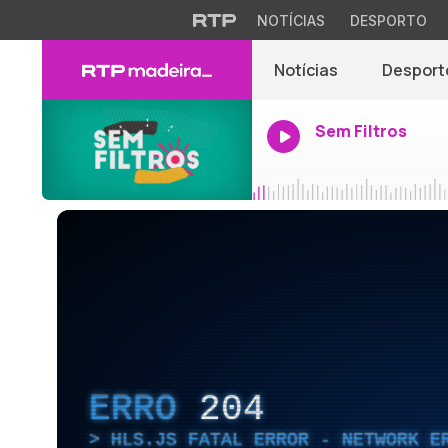
NOTÍCIAS
DESPORTO
Notícias
Desport
Sem Filtros
ERRO
204
HLS.JS FATAL ERROR - NETWORK E