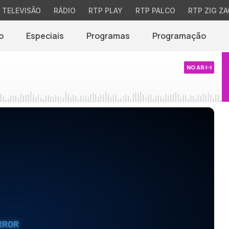
TELEVISÃO
RÁDIO
RTP PLAY
RTP PALCO
RTP ZIG ZA
o
Especiais
Programas
Programação
NO AR
RROR