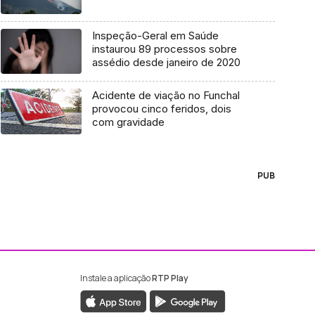
Inspeção-Geral em Saúde
instaurou 89 processos sobre
assédio desde janeiro de 2020
Acidente de viação no Funchal
provocou cinco feridos, dois
com gravidade
PUB
Instale a aplicação
RTP Play
ebook da RTP Madeira
nstagram da RTP Madeira