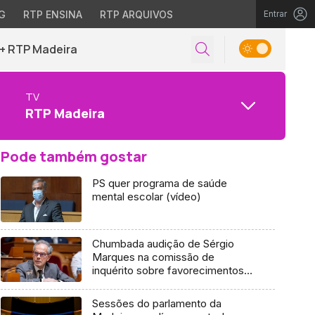
G
RTP ENSINA
RTP ARQUIVOS
Entrar
+ RTP Madeira
TV
RTP Madeira
Pode também gostar
PS quer programa de saúde
mental escolar (vídeo)
Chumbada audição de Sérgio
Marques na comissão de
inquérito sobre favorecimentos a
empresários na Madeira
Sessões do parlamento da