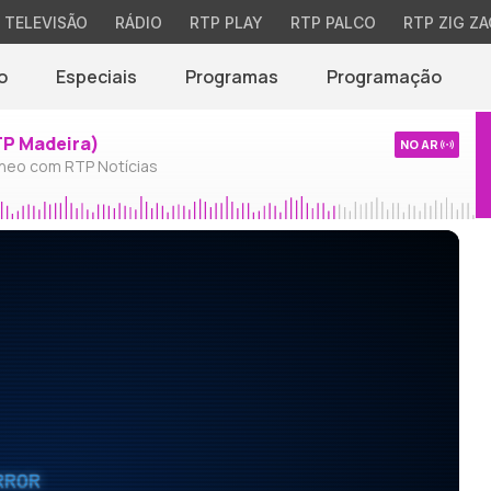
TELEVISÃO
RÁDIO
RTP PLAY
RTP PALCO
RTP ZIG ZA
o
Especiais
Programas
Programação
TP Madeira)
NO AR
neo com RTP Notícias
RROR