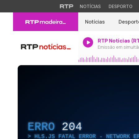
NOTÍCIAS
DESPORTO
Notícias
Desport
RTP Notícias (R
Emissão em simultâ
ERRO
204
HLS.JS FATAL ERROR - NETWORK E