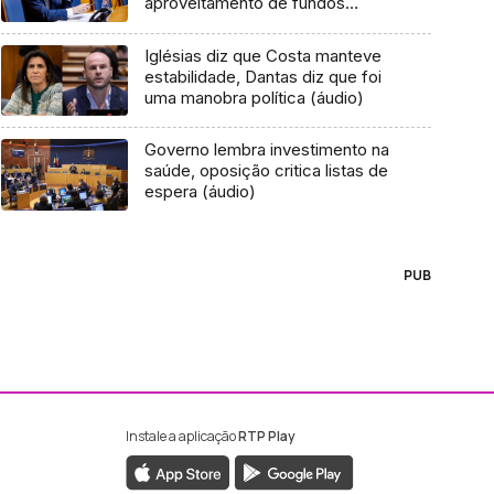
aproveitamento de fundos
(áudio)
Iglésias diz que Costa manteve
estabilidade, Dantas diz que foi
uma manobra política (áudio)
Governo lembra investimento na
saúde, oposição critica listas de
espera (áudio)
PUB
Instale a aplicação
RTP Play
ebook da RTP Madeira
nstagram da RTP Madeira