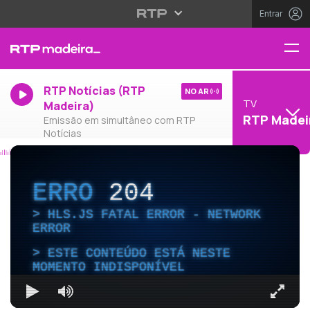
Entrar
RTP Notícias (RTP
NO AR
TV
Madeira)
RTP Madei
Emissão em simultâneo com RTP
Notícias
ERRO
204
HLS.JS FATAL ERROR - NETWORK
ERROR
ESTE CONTEÚDO ESTÁ NESTE
MOMENTO INDISPONÍVEL