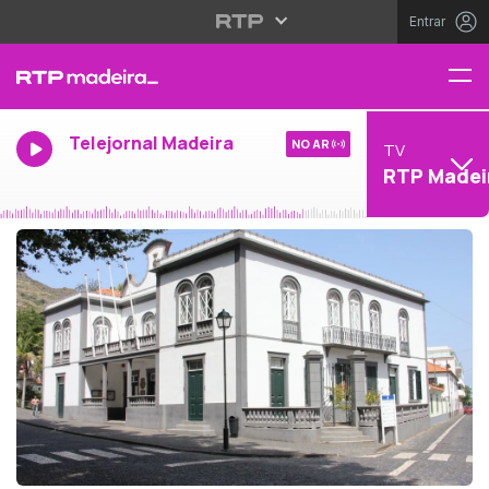
Entrar
Telejornal Madeira
NO AR
TV
RTP Madei