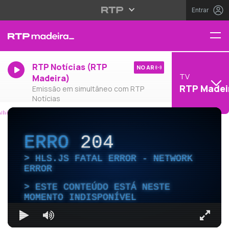
Entrar
RTP Notícias (RTP
NO AR
TV
Madeira)
RTP Madei
Emissão em simultâneo com RTP
Notícias
ERRO
204
HLS.JS FATAL ERROR - NETWORK
ERROR
ESTE CONTEÚDO ESTÁ NESTE
MOMENTO INDISPONÍVEL