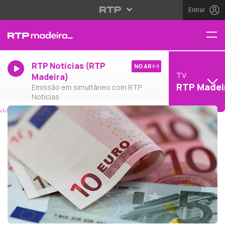
Entrar
RTP Notícias (RTP
NO AR
TV
Madeira)
RTP Madei
Emissão em simultâneo com RTP
Notícias