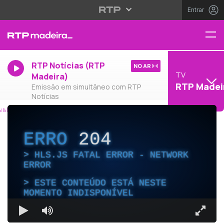
Entrar
RTP Notícias (RTP
NO AR
TV
Madeira)
RTP Madei
Emissão em simultâneo com RTP
Notícias
ERRO
204
HLS.JS FATAL ERROR - NETWORK
ERROR
ESTE CONTEÚDO ESTÁ NESTE
MOMENTO INDISPONÍVEL