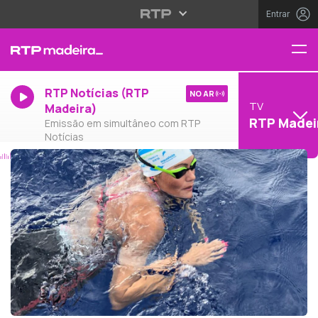
Entrar
RTP Notícias (RTP
NO AR
TV
Madeira)
RTP Madei
Emissão em simultâneo com RTP
Notícias