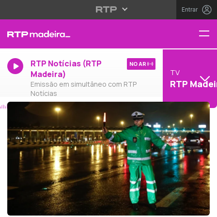
Entrar
RTP Notícias (RTP
NO AR
TV
Madeira)
RTP Madei
Emissão em simultâneo com RTP
Notícias