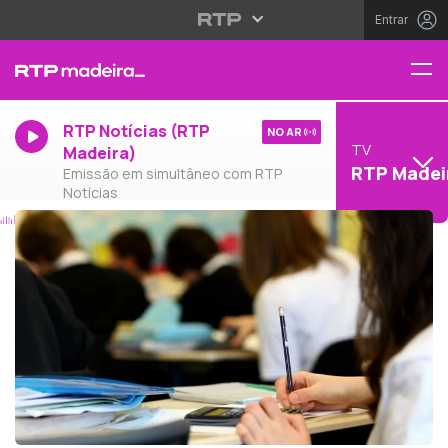
Entrar
RTP Notícias (RTP
NO AR
TV
Madeira)
RTP Madei
Emissão em simultâneo com RTP
Notícias