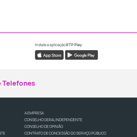
Instale a aplicação
RTP Play
ebook da RTP Madeira
nstagram da RTP Madeira
 Telefones
A EMPRESA
CONSELHO GERAL INDEPENDENTE
CONSELHO DE OPINIÃO
NTE
CONTRATO DE CONCESSÃO DO SERVIÇO PÚBLICO