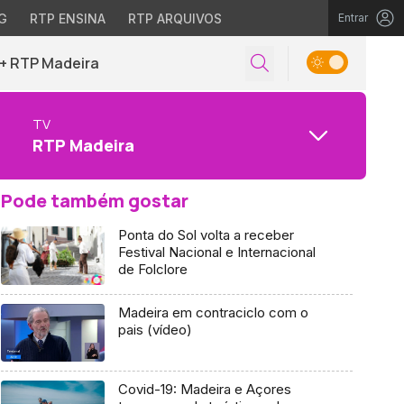
G
RTP ENSINA
RTP ARQUIVOS
Entrar
+ RTP Madeira
TV
RTP Madeira
Pode também gostar
Ponta do Sol volta a receber
Festival Nacional e Internacional
de Folclore
Madeira em contraciclo com o
pais (vídeo)
Covid-19: Madeira e Açores