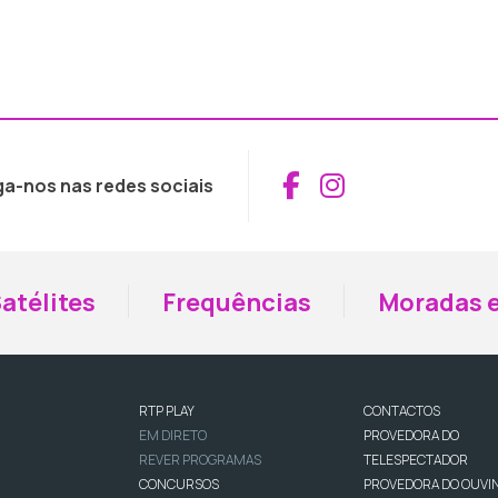
Aceder ao Fac
Aceder ao I
ga-nos nas redes sociais
atélites
Frequências
Moradas e
RTP PLAY
CONTACTOS
EM DIRETO
PROVEDORA DO
REVER PROGRAMAS
TELESPECTADOR
CONCURSOS
PROVEDORA DO OUVI