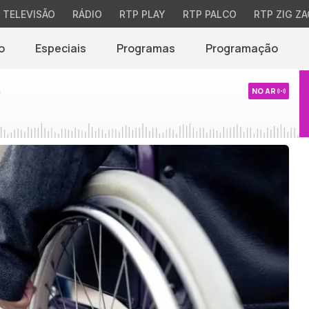
TELEVISÃO
RÁDIO
RTP PLAY
RTP PALCO
RTP ZIG ZA
o
Especiais
Programas
Programação
s
NO AR