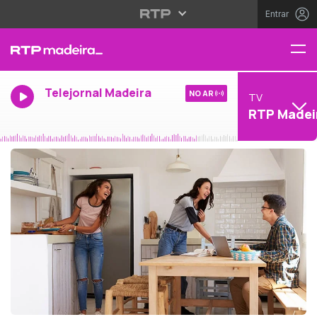
Entrar
Telejornal Madeira
NO AR
TV
RTP Madei