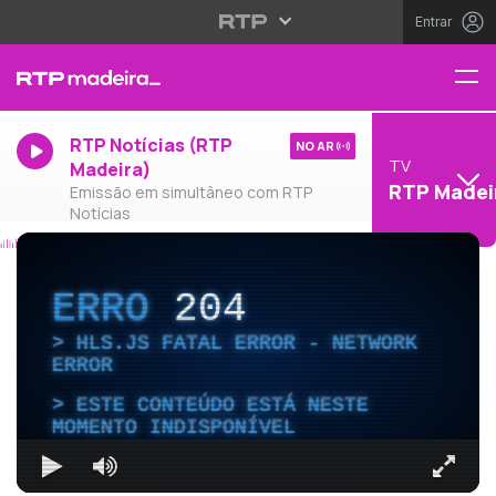
Entrar
RTP Notícias (RTP
NO AR
TV
Madeira)
RTP Madei
Emissão em simultâneo com RTP
Notícias
ERRO
204
HLS.JS FATAL ERROR - NETWORK
ERROR
ESTE CONTEÚDO ESTÁ NESTE
MOMENTO INDISPONÍVEL