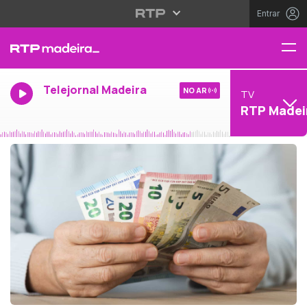
Entrar
Telejornal Madeira
NO AR
TV
RTP Madei