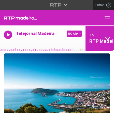
Entrar
Telejornal Madeira
NO AR
TV
RTP Madei