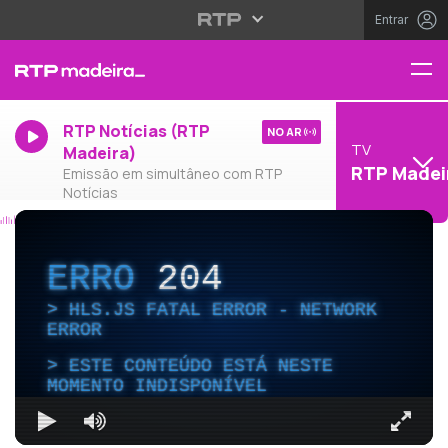
Entrar
RTP Notícias (RTP
NO AR
TV
Madeira)
RTP Madei
Emissão em simultâneo com RTP
Notícias
ERRO
204
HLS.JS FATAL ERROR - NETWORK
ERROR
ESTE CONTEÚDO ESTÁ NESTE
MOMENTO INDISPONÍVEL