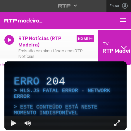
Entrar
RTP Notícias (RTP
NO AR
TV
Madeira)
RTP Madei
Emissão em simultâneo com RTP
Notícias
ERRO
204
HLS.JS FATAL ERROR - NETWORK
ERROR
ESTE CONTEÚDO ESTÁ NESTE
MOMENTO INDISPONÍVEL