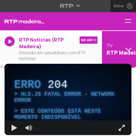
Entrar
RTP Notícias (RTP
NO AR
TV
Madeira)
RTP Madei
Emissão em simultâneo com RTP
Notícias
ERRO
204
HLS.JS FATAL ERROR - NETWORK
ERROR
ESTE CONTEÚDO ESTÁ NESTE
MOMENTO INDISPONÍVEL