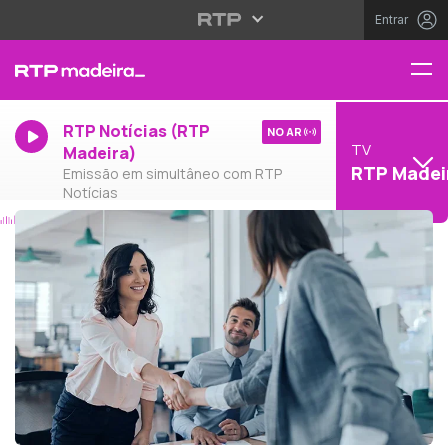
Entrar
RTP Notícias (RTP
NO AR
TV
Madeira)
RTP Madei
Emissão em simultâneo com RTP
Notícias