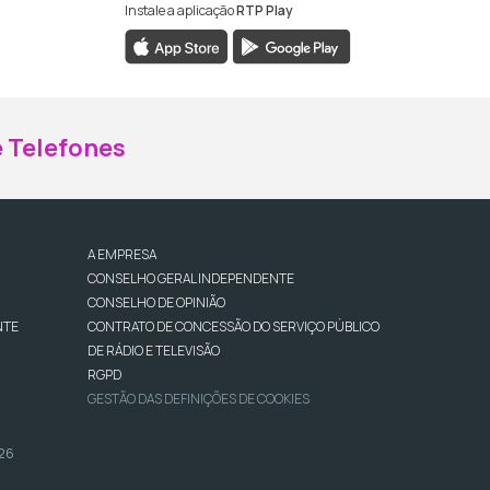
Instale a aplicação
RTP Play
ebook da RTP Madeira
nstagram da RTP Madeira
 Telefones
A EMPRESA
CONSELHO GERAL INDEPENDENTE
CONSELHO DE OPINIÃO
NTE
CONTRATO DE CONCESSÃO DO SERVIÇO PÚBLICO
DE RÁDIO E TELEVISÃO
RGPD
GESTÃO DAS DEFINIÇÕES DE COOKIES
026