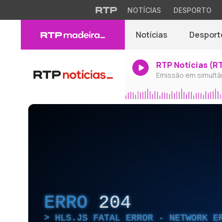
NOTÍCIAS
DESPORTO
Notícias
Desport
RTP Notícias (R
Emissão em simultâ
ERRO
204
HLS.JS FATAL ERROR - NETWORK E