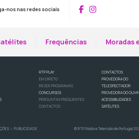
Aceder ao Fac
Aceder ao I
ga-nos nas redes sociais
atélites
Frequências
Moradas e
RTP PLAY
CONTACTOS
EM DIRETO
PROVEDORA DO
REVER PROGRAMAS
TELESPECTADOR
CONCURSOS
PROVEDORA DO OUVI
S
PERGUNTAS FREQUENTES
ACESSIBILIDADES
CONTACTOS
SATÉLITES
IÇÕES
PUBLICIDADE
© RTP, Rádio e Televisão de Portugal 2
|