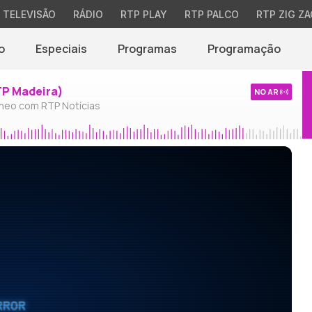
TELEVISÃO
RÁDIO
RTP PLAY
RTP PALCO
RTP ZIG ZA
o
Especiais
Programas
Programação
TP Madeira)
NO AR
neo com RTP Notícias
RROR