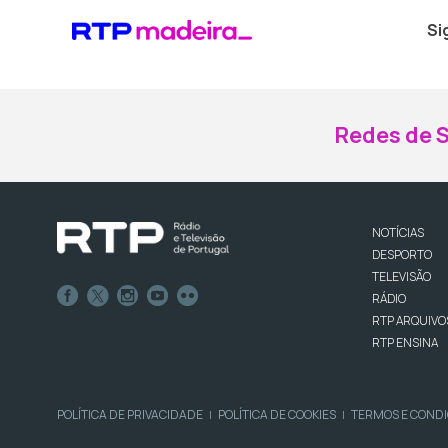
Si
Redes de S
NOTÍCIAS
DESPORTO
TELEVISÃO
RÁDIO
RTP ARQUIVO
RTP ENSINA
POLÍTICA DE PRIVACIDADE
POLÍTICA DE COOKIES
TERMOS E COND
|
|