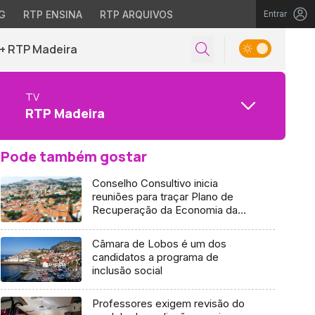
G
RTP ENSINA
RTP ARQUIVOS
Entrar
+ RTP Madeira
TV
RTP Madeira
Pode também gostar
Conselho Consultivo inicia
reuniões para traçar Plano de
Recuperação da Economia da
Madeira (Áudio)
Câmara de Lobos é um dos
candidatos a programa de
inclusão social
Professores exigem revisão do