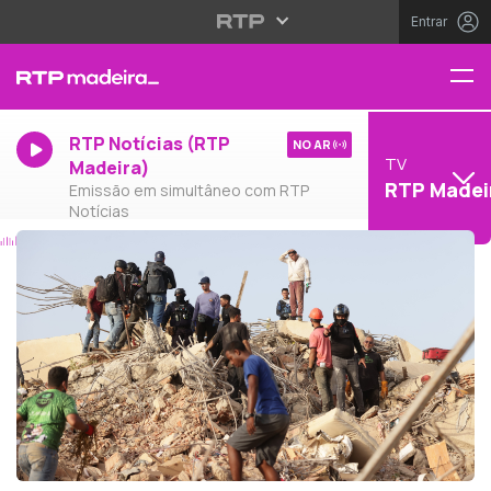
Entrar
RTP Notícias (RTP
NO AR
TV
Madeira)
RTP Madei
Emissão em simultâneo com RTP
Notícias