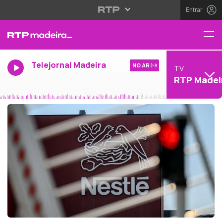
Entrar
Telejornal Madeira
NO AR
TV
RTP Madei