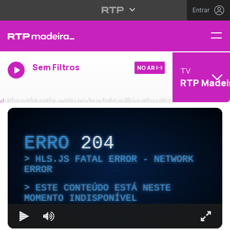
Entrar
Sem Filtros
NO AR
TV
RTP Madei
ERRO
204
HLS.JS FATAL ERROR - NETWORK
ERROR
ESTE CONTEÚDO ESTÁ NESTE
MOMENTO INDISPONÍVEL