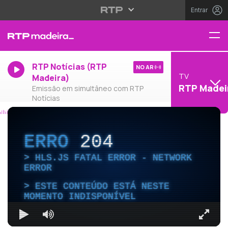
Entrar
RTP Notícias (RTP
NO AR
TV
Madeira)
RTP Madei
Emissão em simultâneo com RTP
Notícias
ERRO
204
HLS.JS FATAL ERROR - NETWORK
ERROR
ESTE CONTEÚDO ESTÁ NESTE
MOMENTO INDISPONÍVEL