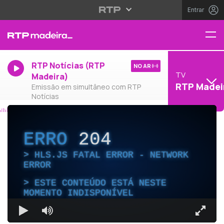
Entrar
RTP Notícias (RTP
NO AR
TV
Madeira)
RTP Madei
Emissão em simultâneo com RTP
Notícias
ERRO
204
HLS.JS FATAL ERROR - NETWORK
ERROR
ESTE CONTEÚDO ESTÁ NESTE
MOMENTO INDISPONÍVEL