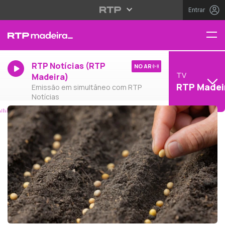
Entrar
RTP Notícias (RTP
NO AR
TV
Madeira)
RTP Madei
Emissão em simultâneo com RTP
Notícias