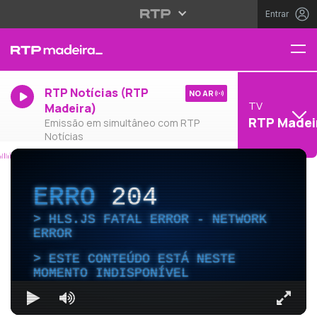
Entrar
RTP Notícias (RTP
NO AR
TV
Madeira)
RTP Madei
Emissão em simultâneo com RTP
Notícias
ERRO
204
HLS.JS FATAL ERROR - NETWORK
ERROR
ESTE CONTEÚDO ESTÁ NESTE
MOMENTO INDISPONÍVEL