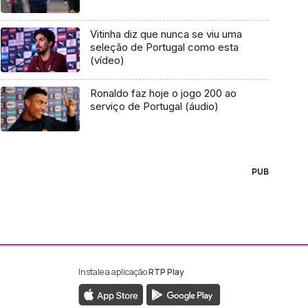
Vitinha diz que nunca se viu uma
seleção de Portugal como esta
(vídeo)
Ronaldo faz hoje o jogo 200 ao
serviço de Portugal (áudio)
PUB
Instale a aplicação
RTP Play
ebook da RTP Madeira
nstagram da RTP Madeira