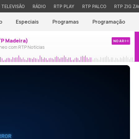
TELEVISÃO
RÁDIO
RTP PLAY
RTP PALCO
RTP ZIG ZA
o
Especiais
Programas
Programação
TP Madeira)
NO AR
neo com RTP Notícias
RROR