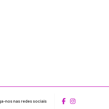
Aceder ao Fac
Aceder ao I
ga-nos nas redes sociais