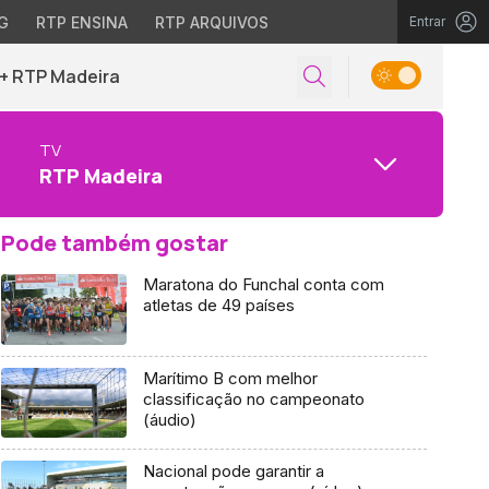
G
RTP ENSINA
RTP ARQUIVOS
Entrar
+ RTP Madeira
TV
RTP Madeira
Pode também gostar
Maratona do Funchal conta com
atletas de 49 países
Marítimo B com melhor
classificação no campeonato
(áudio)
Nacional pode garantir a