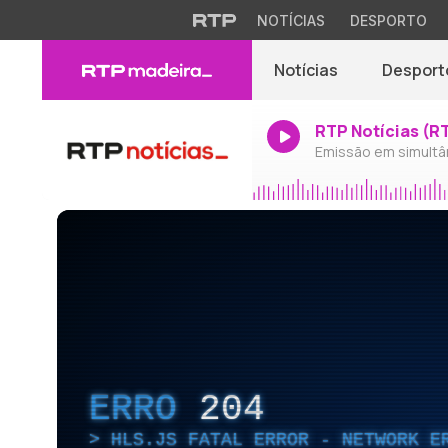
NOTÍCIAS
DESPORTO
Notícias
Desport
RTP Notícias (R
Emissão em simultâ
ERRO
204
HLS.JS FATAL ERROR - NETWORK E