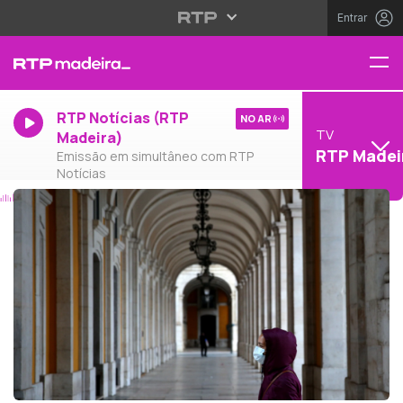
Entrar
RTP Notícias (RTP
NO AR
TV
Madeira)
RTP Madei
Emissão em simultâneo com RTP
Notícias