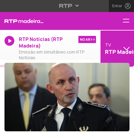
Entrar
RTP Notícias (RTP
NO AR
TV
Madeira)
RTP Madei
Emissão em simultâneo com RTP
Notícias