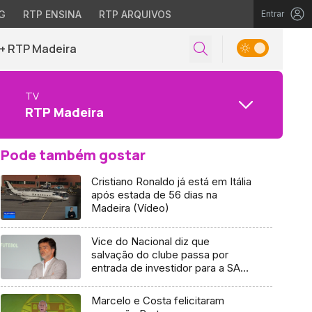
G
RTP ENSINA
RTP ARQUIVOS
Entrar
+ RTP Madeira
TV
RTP Madeira
Pode também gostar
Cristiano Ronaldo já está em Itália
após estada de 56 dias na
Madeira (Vídeo)
Vice do Nacional diz que
salvação do clube passa por
entrada de investidor para a SAD
(áudio)
Marcelo e Costa felicitaram