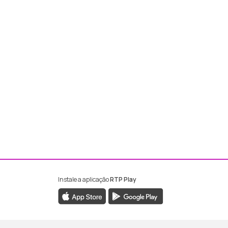
Instale a aplicação
RTP Play
ebook da RTP Madeira
nstagram da RTP Madeira