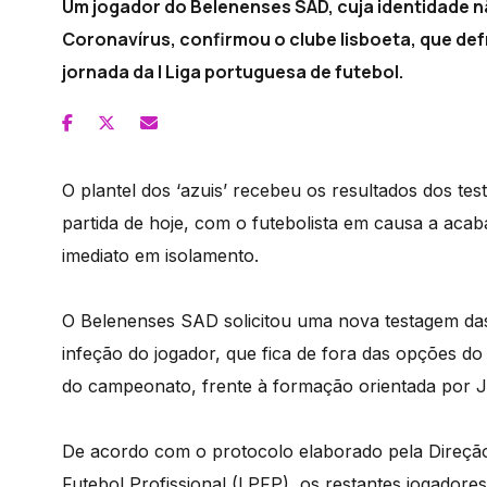
Um jogador do Belenenses SAD, cuja identidade nã
Coronavírus, confirmou o clube lisboeta, que def
jornada da l Liga portuguesa de futebol.
O plantel dos ‘azuis’ recebeu os resultados dos te
partida de hoje, com o futebolista em causa a acab
imediato em isolamento.
O Belenenses SAD solicitou uma nova testagem da
infeção do jogador, que fica de fora das opções do 
do campeonato, frente à formação orientada por J
De acordo com o protocolo elaborado pela Direçã
Futebol Profissional (LPFP), os restantes jogadores