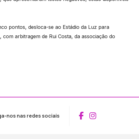
nco pontos, desloca-se ao Estádio da Luz para
15, com arbitragem de Rui Costa, da associação do
Aceder ao Fac
Aceder ao I
ga-nos nas redes sociais