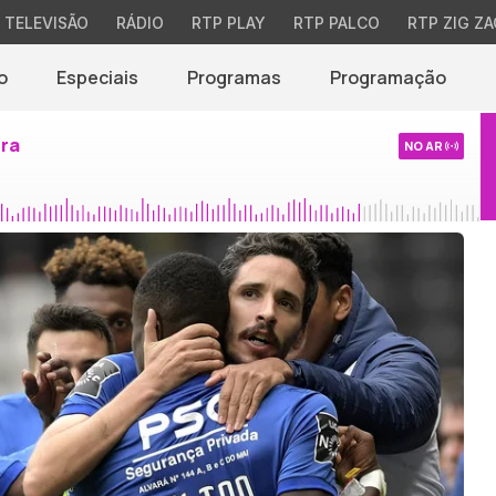
TELEVISÃO
RÁDIO
RTP PLAY
RTP PALCO
RTP ZIG ZA
o
Especiais
Programas
Programação
ira
NO AR