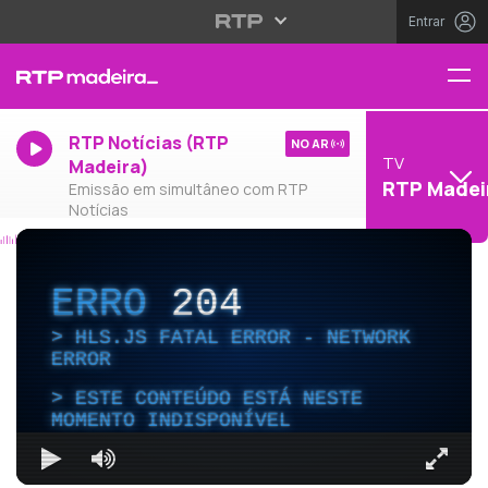
Entrar
RTP Notícias (RTP
NO AR
TV
Madeira)
RTP Madei
Emissão em simultâneo com RTP
Notícias
ERRO
204
HLS.JS FATAL ERROR - NETWORK
ERROR
ESTE CONTEÚDO ESTÁ NESTE
MOMENTO INDISPONÍVEL