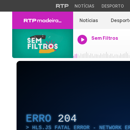
NOTÍCIAS
DESPORTO
Notícias
Desport
Sem Filtros
ERRO
204
HLS.JS FATAL ERROR - NETWORK E