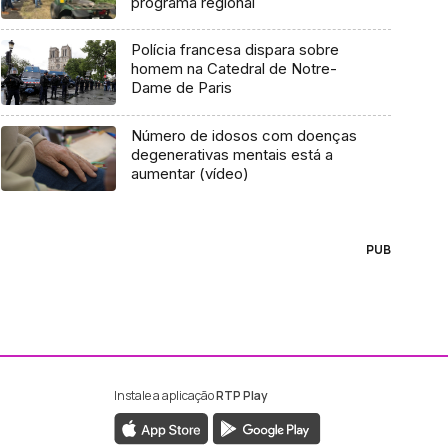
programa regional
Polícia francesa dispara sobre
homem na Catedral de Notre-
Dame de Paris
Número de idosos com doenças
degenerativas mentais está a
aumentar (vídeo)
PUB
Instale a aplicação
RTP Play
ebook da RTP Madeira
nstagram da RTP Madeira