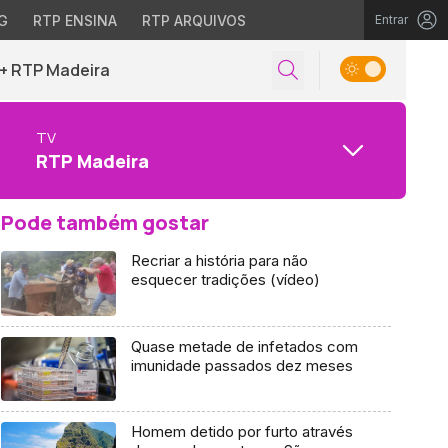
G
RTP ENSINA
RTP ARQUIVOS
Entrar
+ RTP Madeira
TV
RTP Madeira
Pode também gostar
Recriar a história para não
esquecer tradições (vídeo)
Quase metade de infetados com
imunidade passados dez meses
Homem detido por furto através