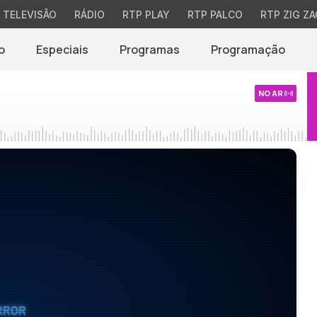
TELEVISÃO
RÁDIO
RTP PLAY
RTP PALCO
RTP ZIG ZA
o
Especiais
Programas
Programação
NO AR
RROR