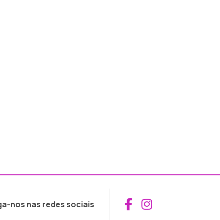
Aceder ao Fac
Aceder ao I
ga-nos nas redes sociais