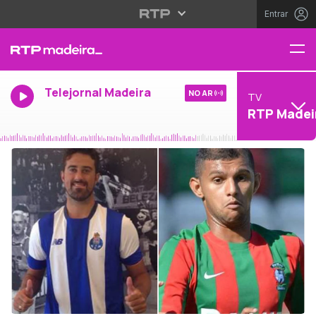
Entrar
Telejornal Madeira
NO AR
TV
RTP Madei